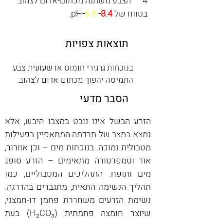
4.     הצבע משתנה מכתום-אדום לצהוב 
בטווח של
8.4
-
6.8
-
pH
.
תוצאות צפויות
בנוכחות גרגירי חומוס או שעועית צבע
התמיסה יהפוך מכתום-אדום לצהוב.
הסבר מדעי
הזרע הבשל אינו נובט במצבו היבש, אלא 
נמצא במצב של תרדמה המתאפיין בפעילות 
מטבולית נמוכה. בנוכחות מים – וכן אוורור, 
אור וטמפרטורה מתאימים – הזרע סופג 
מים ותופח. התהליכים המטבוליים, כמו 
תהליך הנשימה התאית, מתגברים בהדרגה. 
נשימת הזרעים משחררת פחמן דו-חמצני, 
שיוצר חומצה פחמתית (H₂CO₃) בעת 