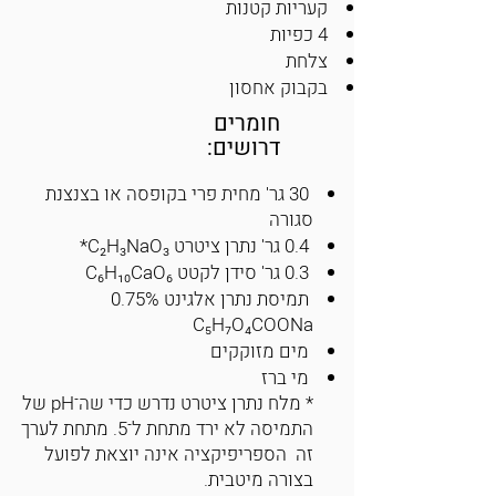
קעריות קטנות
4 כפיות
צלחת
בקבוק אחסון
חומרים
דרושים:
30 גר' מחית פרי בקופסה או בצנצנת
סגורה
0.4 גר' נתרן ציטרט C₂H₃NaO₃*
0.3 גר' סידן לקטט C₆H₁₀CaO₆
תמיסת נתרן אלגינט 0.75%
C₅H₇O₄COONa
מים מזוקקים
מי ברז
* מלח נתרן ציטרט נדרש כדי שה־pH של
התמיסה לא ירד מתחת ל־5. מתחת לערך
זה הספריפיקציה אינה יוצאת לפועל
בצורה מיטבית.