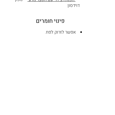
דוידסון
פינוי חומרים
אפשר לזרוק לפח.
באתר זה נעשה שימוש בקבצי עוגיות בין היתר
של צדדים שלישיים. חלקן חיוניות לחוויית
גלישה תקינה וחלק משמשות לסטטיסטיקה
ושיווק. המשך גלישה באתר מהווה הסכמה
לשימוש זה. המידע נשמר בהתאם ל
מדיניות
הפרטיות
של מכון דוידסון.