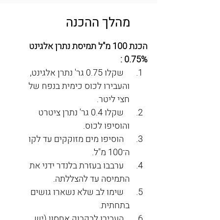
מהלך ההכנה
הכנת 100 מ"ל תמיסת נתרן אלגינט 
0.75% :
   שקלו 0.75 גר' נתרן אלגינט, 
והעבירו לכוס כימית בנפח של 
חצי ליטר.
   שקלו 0.4 גר' נתרן ציטרט 
והוסיפו לכוס.
   הוסיפו מים מזוקקים עד לקו 
ה־100 מ"ל.
   ערבבו בעזרת בלנדר ידני את 
התמיסה עד להצללתה.
   שימו לב שלא נשארו גושים 
בתחתית.
   העבירו לבקבוק אחסון (יש 