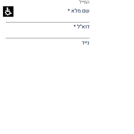
המייל
שם מלא
דוא״ל
נייד
מחשבות? שאלות? (כיתבו לנו
בקצרה)
שליחת הודעה