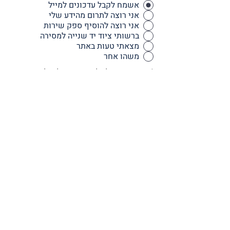
אשמח לקבל עדכונים למייל
אני רוצה לתרום מהידע שלי
אני רוצה להוסיף ספק שירות
ברשותי ציוד יד שנייה למסירה
מצאתי טעות באתר
משהו אחר
* אם ברצונכם לשלוח קובץ, שילחו לנו דרך
המייל
שם מלא
דוא״ל
נייד
מחשבות? שאלות? (כיתבו לנו
בקצרה)