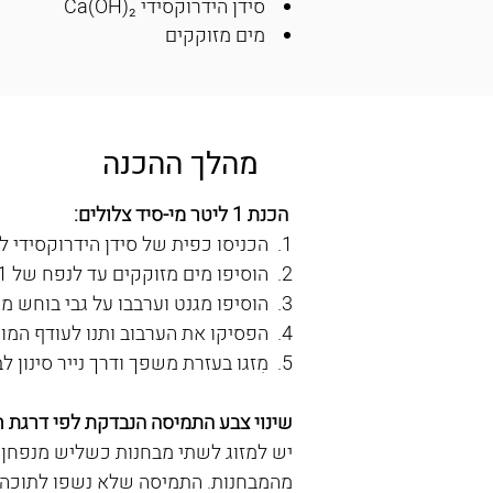
סידן הידרוקסידי Ca(OH)₂
מים מזוקקים
מהלך ההכנה
הכנת 1 ליטר מי-סיד צלולים:
1.  הכניסו כפית של סידן הידרוקסידי לארלנמייר.
2.  הוסיפו מים מזוקקים עד לנפח של 1 ליטר.
3.  הוסיפו מגנט וערבבו על גבי בוחש מגנטי.
4.  הפסיקו את הערבוב ותנו לעודף המומס לשקוע.
5.  מִזגו בעזרת משפך ודרך נייר סינון לבקבוק אחסון שקוף.
שינוי צבע התמיסה הנבדקת לפי דרגת ח
יש למזוג לשתי מבחנות כשליש מנפחן ת
מהמבחנות. התמיסה שלא נשפו לתוכה ת