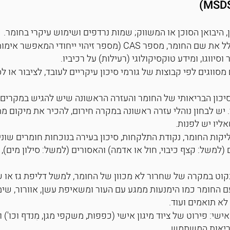
ן, היבואן הסוכן או המשווק; שמות נרדפים ושימוש עיקרי בחומר.
זיהוי מרכיבי החומר המסוכן; כולל את שם החומר, מספר CAS (מספר 
סיווגו, ומידע טוקסיקולוגי (רעילות) על רכיביו.
מסווגים לפי קבוצות של גורמי סיכון עיקריים לעובד, לציבור או לס
יכון הבריאותי של החומר והעזרה הראשונה שיש להגיש במקרים שו
ד. יש לבחון נוהלי עזרה ראשונה במקרה חירום, להכיר את מיקום מת
ליו יש לפנות.
ליקות החומר, נקודת התלקחות, סיכון בעירה בנוכחות חומרים שונים
 (למשל: קצף כיבוי, חול או אדמה) והאסורים (למשל: סילון מים), מ
וט במקרה של שחרור לא מכוון של החומר, למשל דליפת גז או שפ
ם החומר כמו הימנעות ממגע עם העור ומשאיפת עשן, אוורור, שימו
 לא תואמים ועוד.
שי: פירוט של ציוד מיגון אישי (כפפות, משקפי מגן, מִנדף וכו')
ריאות המשתמש.