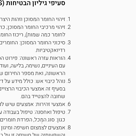
סעיפי גיליון הבטיחות (MSDS)
ב
ץ
מ
זיהוי החומר המסוכן וזהות היצר
ס
ו
לחומר כמה שמות), ריכוז החומר ו
ג
סיכוני החומר המסוכן: החומרים 
P
רדיואקטיביות.
D
הוראות עזרה ראשונה: פירוט הס
F
עם העיניים, נשימה, בליעה, ועו
הראשונה, ואת מספר החירום שא
נוהל כיבוי אש: כולל מידע על ד
בסעיף זה אמצעי הכיבוי הרצויים
שחובה להצטייד בהם.
אמצעי זהירות: אמצעים שיש לנק
טיפול ואחסנה: טיפול בעבודה ע
כגון: סוג המְְכל, הפרדת חומרים
אמצעים לצמצום חשיפה ומיגון אי
והשפעותיה של חשיפה זו על ב