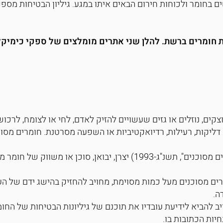
ם בחומר ולכוחות חירום הבאים איתו במגע. גיליון הבטיחות מספ
ת חומרים ברשת. להלן שני אתרים מומלצים של ספקי כימיקל
וצקים, נוזלים או גזים שעשויים להזיק לאדם, לחי או לצומח, לרכו
: דליקות, רעילות, רדיואקטיביות או השפעה מסרטנת. חומרים מסוכ
לפי החוק הישראלי ("חוק חומרים מסוכנים", תשנ"ג-1993) יצרן, יבואן, סוכ
ים מסוכנים מעל כמות מסוימת, מחויב להחזיק בהישג ידם של העו
ה.
ב להביא לידיעת עובדיו את תוכנם של גיליונות הבטיחות של הח
יות הכתובות בו.