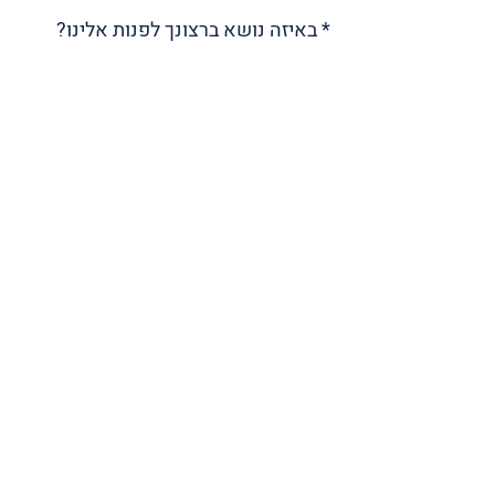
* באיזה נושא ברצונך לפנות אלינו?
אשמח לקבל עדכונים למייל
אני רוצה לתרום מהידע שלי
אני רוצה להוסיף ספק שירות
ברשותי ציוד יד שנייה למסירה
מצאתי טעות באתר
משהו אחר
* אם ברצונכם לשלוח קובץ, שילחו לנו דרך
המייל
שם מלא
דוא״ל
נייד
מחשבות? שאלות? (כיתבו לנו
בקצרה)