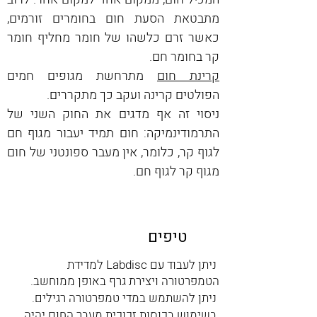
מתבטאת הסעת חום בחומרים זורמים, 
כאשר זרם כלשהו של חומר מחליף חומר 
קר בחומר חם. 
קרינת חום
 מתרחשת מגופים חמים 
הפולטים קרינה ועקב כך מתקררים.
ניסוי זה אף מדגים את החוק השני של 
התרמודינמיקה: חום תמיד יעבור מגוף חם 
לגוף קר, כלומר, אין מעבר ספונטני של חום 
מגוף קר לגוף חם.
טיפים
ניתן לעבוד עם Labdisc למדידת
הטמפרטורה ויצירת גרף באופן ממוחשב.
ניתן להשתמש במדי טמפרטורה רגילים.
בשימוש בכוסות זכוכית מעבר החום יהיה