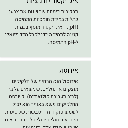
אינדיקטור לחומציות
תרכובות כימיות שמשנות את צבען
כתלות במידת חומציות התמיסה
(pH). האינדיקטור מוסף בכמות
קטנה לתמיסה כדי לקבל מדד ויזואלי
ל-pH התמיסה.
אירוֹסול
אירוסול הוא תרחיף של חלקיקים
מוצקים או נוזליים, שנישאים על גז
(לרוב תערובת קולואידית). כשרסס
החלקיקים נישא באוויר הוא יכול
לשמש כנקודות התגבשות של טיפות
מים. אֵירוסולים יכולים להיות טבעיים
או מעשה ידי אדם. דוגמאות